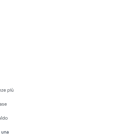
nze più
ase
aldo
a una