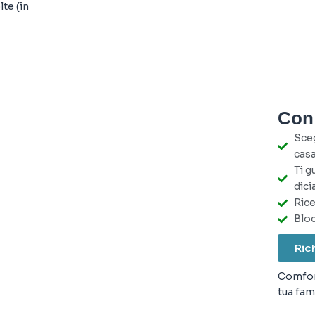
lte (in
Con 
Sceg
cas
Ti g
dici
Rice
Bloc
Rich
Comfort
tua fami