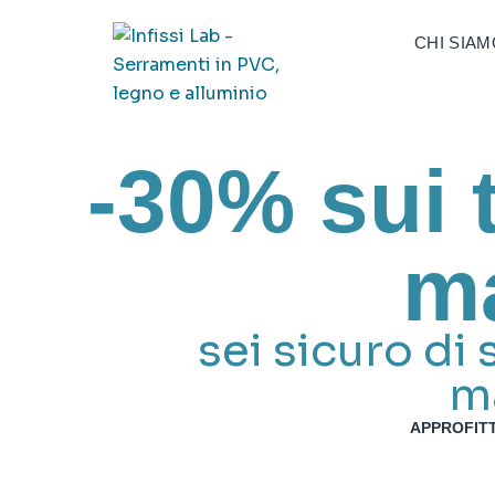
Vai
al
CHI SIAM
contenuto
-30% sui t
m
sei sicuro di 
ma
APPROFITT