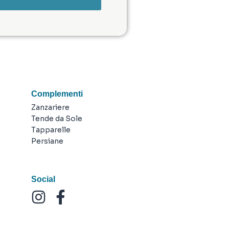
Complementi
Zanzariere
Tende da Sole
Tapparelle
Persiane
Social
I
F
n
a
s
c