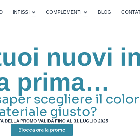
Apri Infissi
Apri Complementi
O
INFISSI
COMPLEMENTI
BLOG
CONTAT
uoi nuovi in
a prima…
saper scegliere il colore
teriale giusto?
A DELLA PROMO VALIDA FINO AL 31 LUGLIO 2025
Blocca ora la promo