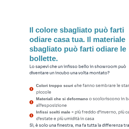
Il colore sbagliato può farti
odiare casa tua. Il materiale
sbagliato può farti odiare le
bollette.
Lo sapevi che un infisso bello in showroom può
diventare un incubo una volta montato?
he fanno sembrare le sta
Colori troppo scuri c
piccole
o scoloriscono in b
Materiali che si deformano
all’esposizione
= più freddo d’inverno, più c
Infissi scelti male
d’estate e più umidità in casa
Sì, è solo una finestra, ma fa tutta la differenza tr