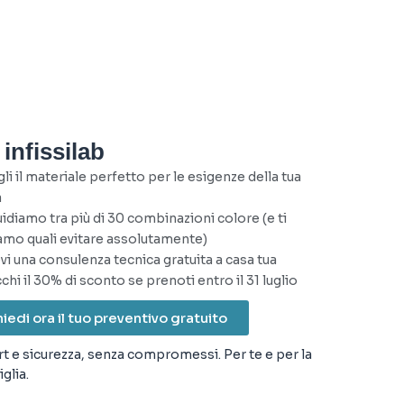
infissilab
li il materiale perfetto per le esigenze della tua
a
uidiamo tra più di 30 combinazioni colore (e ti
amo quali evitare assolutamente)
vi una consulenza tecnica gratuita a casa tua
chi il 30% di sconto se prenoti entro il 31 luglio
iedi ora il tuo preventivo gratuito
 e sicurezza, senza compromessi. Per te e per la
glia.