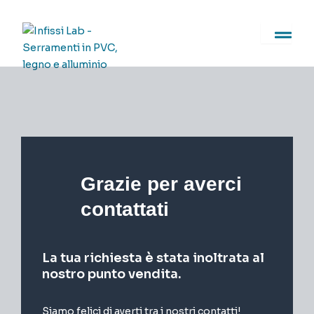
Vai
al
contenuto
Grazie per averci
contattati
La tua richiesta è stata inoltrata al
nostro punto vendita.
Siamo felici di averti tra i nostri contatti!